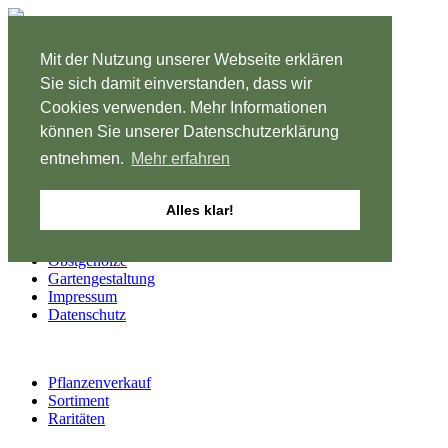
August
Mit der Nutzung unserer Webseite erklären
Montag bis Freitag
Sie sich damit einverstanden, dass wir
8-12 und 13-18 Uhr
Cookies verwenden. Mehr Informationen
können Sie unserer Datenschutzerklärung
Samstag geschlossen
entnehmen.
Mehr erfahren
Start
Alles klar!
Pflanzenanzucht
Pflanzenverkauf
Obstgehölze
Gartengestaltung
Impressum
Datenschutz
Pflanzenverkauf
Sortiment
Raritäten