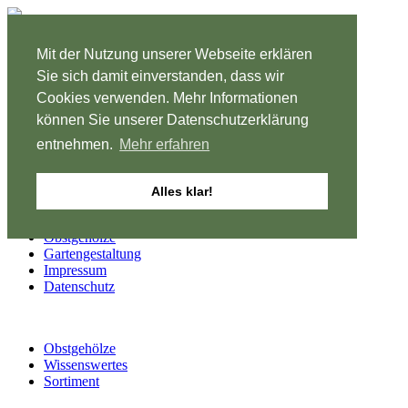
August
Mit der Nutzung unserer Webseite erklären
Montag bis Freitag
Sie sich damit einverstanden, dass wir
8-12 und 13-18 Uhr
Cookies verwenden. Mehr Informationen
können Sie unserer Datenschutzerklärung
Samstag geschlossen
entnehmen.
Mehr erfahren
Start
Alles klar!
Pflanzenanzucht
Pflanzenverkauf
Obstgehölze
Gartengestaltung
Impressum
Datenschutz
Obstgehölze
Wissenswertes
Sortiment