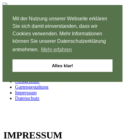
August
Mit der Nutzung unserer Webseite erklären
Montag bis Freitag
Sie sich damit einverstanden, dass wir
8-12 und 13-18 Uhr
Cookies verwenden. Mehr Informationen
können Sie unserer Datenschutzerklärung
Samstag geschlossen
entnehmen.
Mehr erfahren
Start
Alles klar!
Pflanzenanzucht
Pflanzenverkauf
Obstgehölze
Gartengestaltung
Impressum
Datenschutz
IMPRESSUM